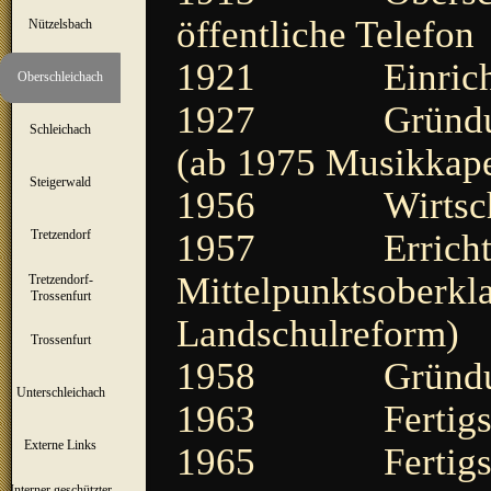
öffentliche Telefon
Nützelsbach
▼
1921 Einrichtung
Oberschleichach
▼
1927 Gründung d
Schleichach
▼
(ab 1975 Musikkape
Steigerwald
▼
1956 Wirtschaf
1957 Errichtung
Tretzendorf
▼
Mittelpunktsoberkl
Tretzendorf-
▼
Trossenfurt
Landschulreform)
Trossenfurt
▼
1958 Gründung 
Unterschleichach
▼
1963 Fertigstell
Externe Links
1965 Fertigstell
Interner geschützter