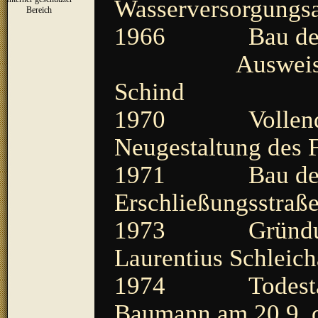
Wasserversorgungs
▼
Bereich
1966 Bau des S
Ausweisung ein
Schind
1970 Vollendung
Neugestaltung des 
1971 Bau der Ka
Erschließungsstraß
1973 Gründung d
Laurentius Schleic
1974 Todestag v
Baumann am 20.9. d