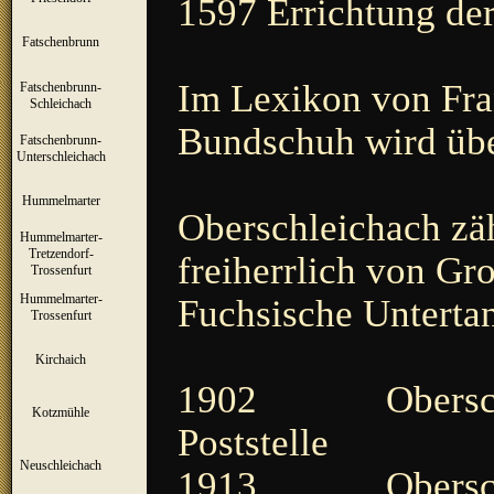
1597 Errichtung der
Fatschenbrunn
▼
Im Lexikon von Fr
Fatschenbrunn-
▼
Schleichach
Bundschuh wird über
Fatschenbrunn-
▼
Unterschleichach
Hummelmarter
▼
Oberschleichach zäh
Hummelmarter-
Tretzendorf-
▼
freiherrlich von Gr
Trossenfurt
Hummelmarter-
Fuchsische Unterta
▼
Trossenfurt
Kirchaich
▼
1902 Oberschleic
Kotzmühle
▼
Poststelle
Neuschleichach
▼
1913 Oberschleic