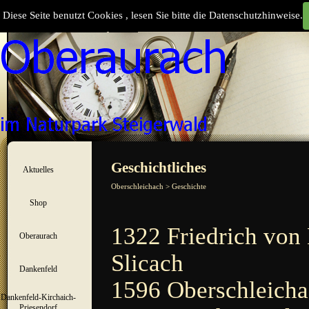
Direkt zum Seiteninhalt
Diese Seite benutzt Cookies , lesen Sie bitte die Datenschutzhinweise.
Suchen
Menü überspringen
Geschichtliches
Aktuelles
▼
Oberschleichach > Geschichte
Shop
▼
1322 Friedrich von 
Oberaurach
▼
Slicach
Dankenfeld
▼
1596 Oberschleicha
Dankenfeld-Kirchaich-
▼
Priesendorf